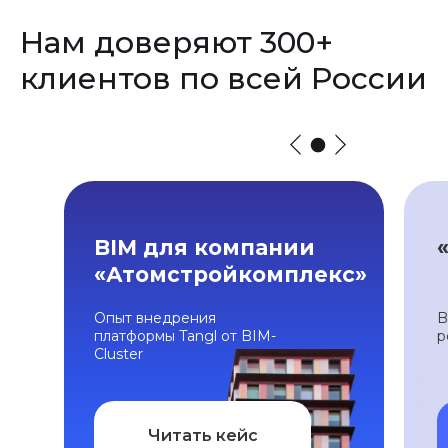
Нам доверяют 300+
клиентов по всей России
BIM для компании
«Атомстройкомплекс»
Опыт внедрения
B
платформы Tangl от BIM-
р
Cluster
Читать кейс